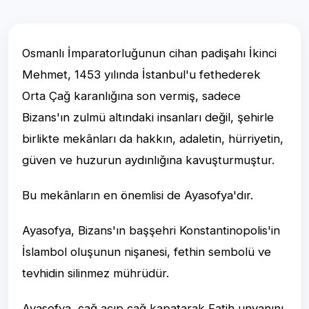
Osmanlı İmparatorluğunun cihan padişahı İkinci
Mehmet, 1453 yılında İstanbul'u fethederek
Orta Çağ karanlığına son vermiş, sadece
Bizans'ın zulmü altındaki insanları değil, şehirle
birlikte mekânları da hakkın, adaletin, hürriyetin,
güven ve huzurun aydınlığına kavuşturmuştur.
Bu mekânların en önemlisi de Ayasofya'dır.
Ayasofya, Bizans'ın başşehri Konstantinopolis'in
İslambol oluşunun nişanesi, fethin sembolü ve
tevhidin silinmez mührüdür.
Ayasofya, çağ açıp çağ kapatarak Fatih unvanını