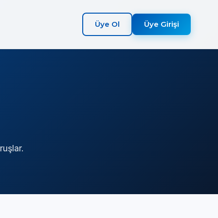
Üye Ol
Üye Girişi
uşlar.