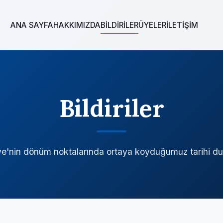
ANA SAYFA
HAKKIMIZDA
BİLDİRİLER
ÜYELER
İLETİŞİM
Bildiriler
ye'nin dönüm noktalarında ortaya koyduğumuz tarihi dur