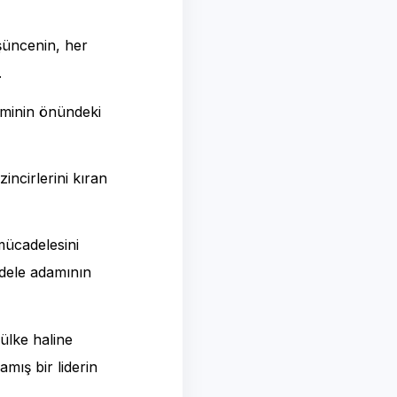
şüncenin, her
.
timinin önündeki
incirlerini kıran
 mücadelesini
dele adamının
 ülke haline
mış bir liderin