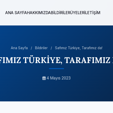
ANA SAYFA
HAKKIMIZDA
BİLDİRİLER
ÜYELER
İLETİŞİM
Ana Sayfa
/
Bildiriler
/
Safımız Türkiye, Tarafımız da!
FIMIZ TÜRKİYE, TARAFIMIZ 
4 Mayıs 2023