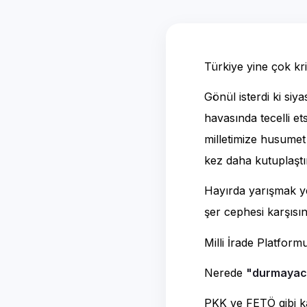
Türkiye yine çok krit
Gönül isterdi ki siya
havasında tecelli e
milletimize husumet
kez daha kutuplaştı
Hayırda yarışmak y
şer cephesi karşısı
Milli İrade Platform
Nerede
"durmayac
PKK ve FETÖ gibi ka