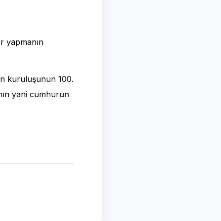
ler yapmanın
izin kuruluşunun 100.
ı'nın yani cumhurun