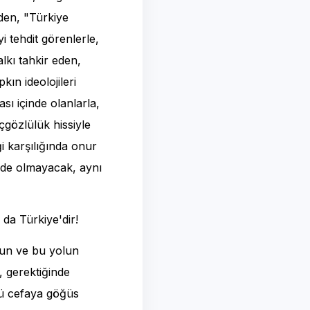
nden, "Türkiye
i tehdit görenlerle,
lkı tahkir eden,
kın ideolojileri
sı içinde olanlarla,
açgözlülük hissiyle
iği karşılığında onur
zgide olmayacak, aynı
 da Türkiye'dir!
unun ve bu yolun
, gerektiğinde
ü cefaya göğüs