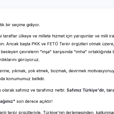
ik bir seçime gidiyor.
si taraflar ülkeye ve millete hizmet için yarışsınlar ve milli ir
tsin. Ancak başta PKK ve FETÖ Terör örgütleri olmak üzere,
 besleyen çevrelerin "inşa" karşısında "imha" ortaklığında 
rdıklarını görüyoruz.
erine, yıkmak, yok etmek, bozmak, devirmek motivasyonuyl
nda konumumuz bellidir.
u olarak safımız ve tarafımız nettir.
Safımız Türkiye'dir, tar
ağımız"
son derece açıktır!
nlı terör örgütleriyle, Türkiye'nin ilerlemesinden, kalkınm