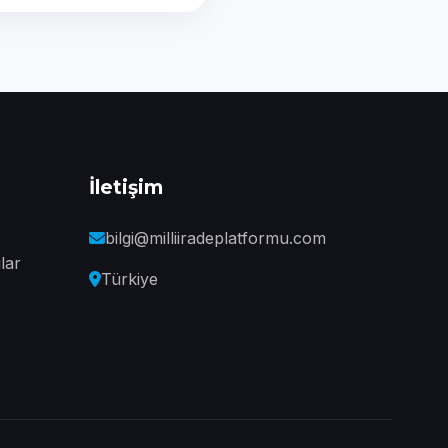
İletişim
bilgi@milliiradeplatformu.com
lar
Türkiye