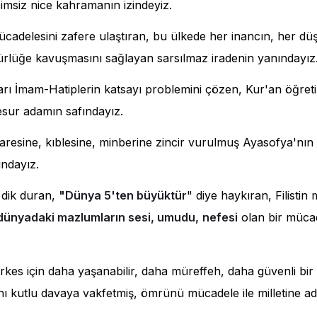
isimsiz nice kahramanın izindeyiz.
ücadelesini zafere ulaştıran, bu ülkede her inancın, her dü
rlüğe kavuşmasını sağlayan sarsılmaz iradenin yanındayız
lları İmam-Hatiplerin katsayı problemini çözen, Kur'an öğre
cesur adamın safındayız.
aresine, kıblesine, minberine zincir vurulmuş Ayasofya'nın z
ndayız.
 dik duran,
"Dünya 5'ten büyüktür
" diye haykıran, Filistin
dünyadaki mazlumların sesi, umudu,
nefesi
olan bir müca
erkes için daha yaşanabilir, daha müreffeh, daha güvenli bir
nı kutlu davaya vakfetmiş, ömrünü mücadele ile milletine ada