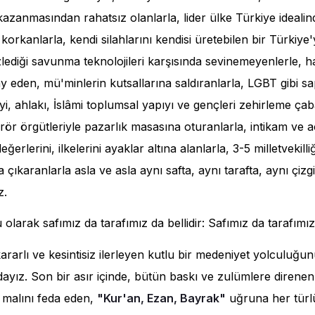
kazanmasından rahatsız olanlarla, lider ülke Türkiye ideali
korkanlarla, kendi silahlarını kendisi üretebilen bir Türkiye'y
lediği savunma teknolojileri karşısında sevinemeyenlerle, ha
lay eden, mü'minlerin kutsallarına saldıranlarla, LGBT gibi sap
yi, ahlakı, İslâmi toplumsal yapıyı ve gençleri zehirleme çaba
 terör örgütleriyle pazarlık masasına oturanlarla, intikam ve 
eğerlerini, ilkelerini ayaklar altına alanlarla, 3-5 milletvekill
a çıkaranlarla asla ve asla aynı safta, aynı tarafta, aynı çi
z.
u olarak safımız da tarafımız da bellidir: Safımız da tarafımız
 kararlı ve kesintisiz ilerleyen kutlu bir medeniyet yolculuğ
dayız. Son bir asır içinde, bütün baskı ve zulümlere direnen
e malını feda eden,
"Kur'an, Ezan, Bayrak"
uğruna her türl