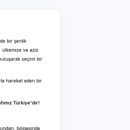
ade bir şenlik
 ülkemize ve aziz
buluşarak seçimi bir
a hareket eden bir
afımız Türkiye'dir!
asından, bölgesinde