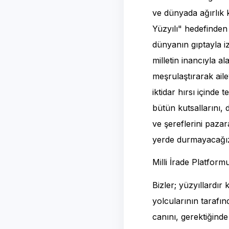
ve dünyada ağırlık 
Yüzyılı" hedefinden 
dünyanın gıptayla iz
milletin inancıyla a
meşrulaştırarak aile
iktidar hırsı içinde
bütün kutsallarını, d
ve şereflerini pazar
yerde durmayacağı
Milli İrade Platform
Bizler; yüzyıllardır
yolcularının tarafın
canını, gerektiğind