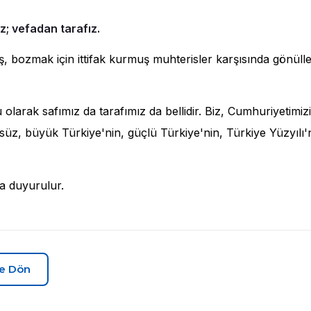
z; vefadan tarafız.
 bozmak için ittifak kurmuş muhterisler karşısında gönül
u olarak safımız da tarafımız da bellidir. Biz, Cumhuriyetim
ütsüz, büyük Türkiye'nin, güçlü Türkiye'nin, Türkiye Yüzyıl
a duyurulur.
re Dön