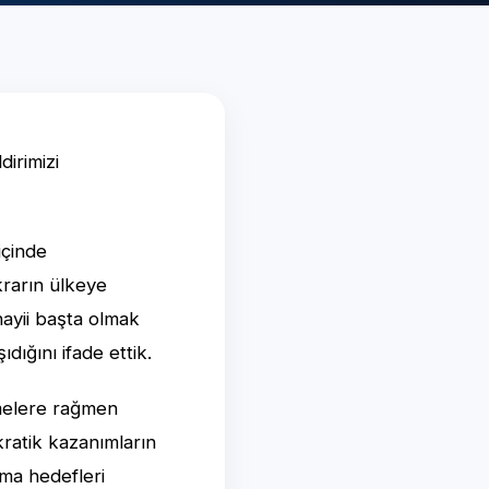
dirimizi
içinde
krarın ülkeye
nayii başta olmak
dığını ifade ettik.
emelere rağmen
kratik kazanımların
nma hedefleri