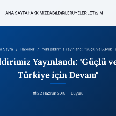
ANA SAYFA
HAKKIMIZDA
BİLDİRİLER
ÜYELER
İLETİŞİM
a Sayfa
/
Haberler
/
Yeni Bildirimiz Yayınlandı: "Güçlü ve Büyük Tür
ldirimiz Yayınlandı: "Güçlü 
Türkiye için Devam"
22 Haziran 2018
·
Duyuru