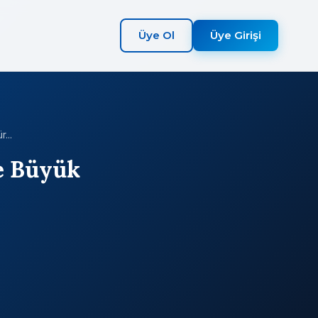
Üye Ol
Üye Girişi
...
ve Büyük