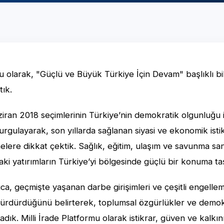
mu olarak, "Güçlü ve Büyük Türkiye İçin Devam" başlıklı bil
ık.
ziran 2018 seçimlerinin Türkiye’nin demokratik olgunluğu 
rgulayarak, son yıllarda sağlanan siyasi ve ekonomik isti
elere dikkat çektik. Sağlık, eğitim, ulaşım ve savunma sa
ki yatırımların Türkiye’yi bölgesinde güçlü bir konuma taşı
ca, geçmişte yaşanan darbe girişimleri ve çeşitli engell
i sürdürdüğünü belirterek, toplumsal özgürlükler ve demo
ladık. Milli İrade Platformu olarak istikrar, güven ve kalkı