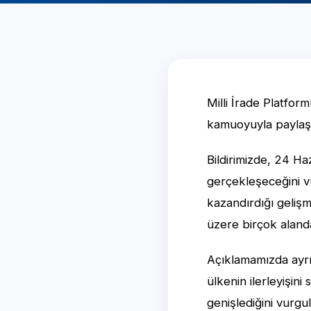
Milli İrade Platfor
kamuoyuyla paylaşt
Bildirimizde, 24 Ha
gerçekleşeceğini vu
kazandırdığı gelişm
üzere birçok alanda
Açıklamamızda ayrı
ülkenin ilerleyişin
genişlediğini vurgu