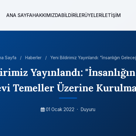
ANA SAYFA
HAKKIMIZDA
BİLDİRİLER
ÜYELER
İLETİŞİM
na Sayfa
/
Haberler
/
Yeni Bildirimiz Yayınlandı: "İnsanlığın Geleceğ
irimiz Yayınlandı: "İnsanlığı
vi Temeller Üzerine Kurulmal
01 Ocak 2022
·
Duyuru