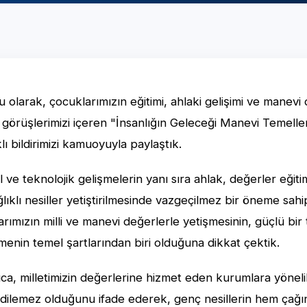
u olarak, çocuklarımızın eğitimi, ahlaki gelişimi ve manevi
 görüşlerimizi içeren "İnsanlığın Geleceği Manevi Temell
lı bildirimizi kamuoyuyla paylaştık.
el ve teknolojik gelişmelerin yanı sıra ahlak, değerler eğit
lıklı nesiller yetiştirilmesinde vazgeçilmez bir öneme sah
rımızın milli ve manevi değerlerle yetişmesinin, güçlü bi
menin temel şartlarından biri olduğuna dikkat çektik.
ca, milletimizin değerlerine hizmet eden kurumlara yöneli
 edilemez olduğunu ifade ederek, genç nesillerin hem çağın 