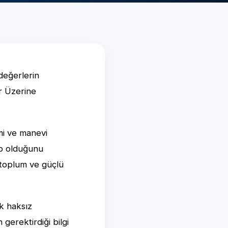
 değerlerin
er Üzerine
imi ve manevi
ip olduğunu
r toplum ve güçlü
k haksız
gerektirdiği bilgi