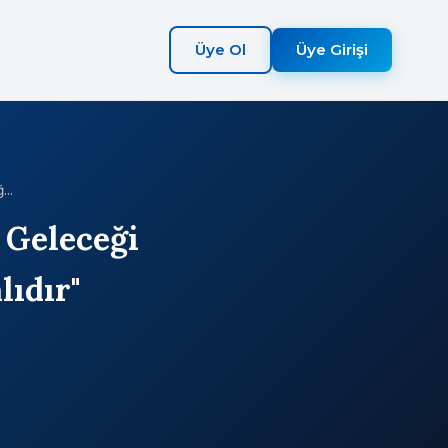
Üye Ol
Üye Girişi
...
n Geleceği
ıdır"