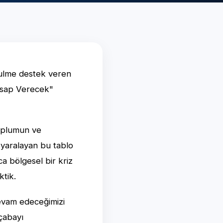
zulme destek veren
Hesap Verecek"
toplumun ve
ı yaralayan bu tablo
a bölgesel bir kriz
ktik.
devam edeceğimizi
 çabayı