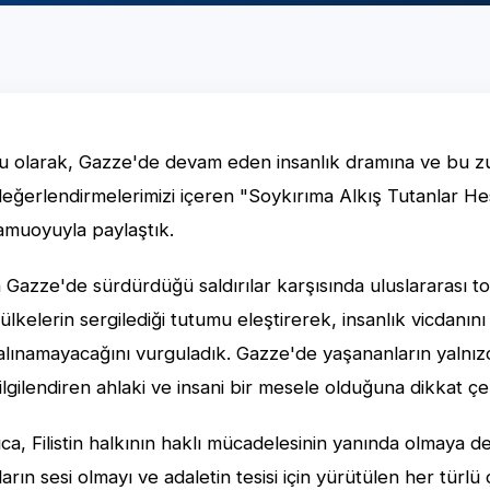
rmu olarak, Gazze'de devam eden insanlık dramına ve bu 
değerlendirmelerimizi içeren "Soykırıma Alkış Tutanlar 
 kamuoyuyla paylaştık.
l'in Gazze'de sürdürdüğü saldırılar karşısında uluslararası 
ı ülkelerin sergilediği tutumu eleştirerek, insanlık vicdanın
alınamayacağını vurguladık. Gazze'de yaşananların yalnızc
 ilgilendiren ahlaki ve insani bir mesele olduğuna dikkat çe
ca, Filistin halkının haklı mücadelesinin yanında olmaya 
rın sesi olmayı ve adaletin tesisi için yürütülen her türlü