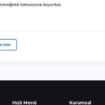
üreceğimizi kamuoyuna duyurduk.
e Dön
Hızlı Menü
Kurumsal