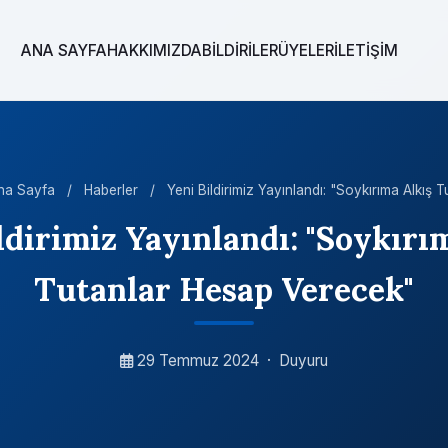
ANA SAYFA
HAKKIMIZDA
BİLDİRİLER
ÜYELER
İLETİŞİM
na Sayfa
/
Haberler
/
Yeni Bildirimiz Yayınlandı: "Soykırıma Alkış Tu
ldirimiz Yayınlandı: "Soykırı
Tutanlar Hesap Verecek"
29 Temmuz 2024
·
Duyuru