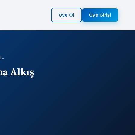
Üye Ol
Üye Girişi
...
ma Alkış